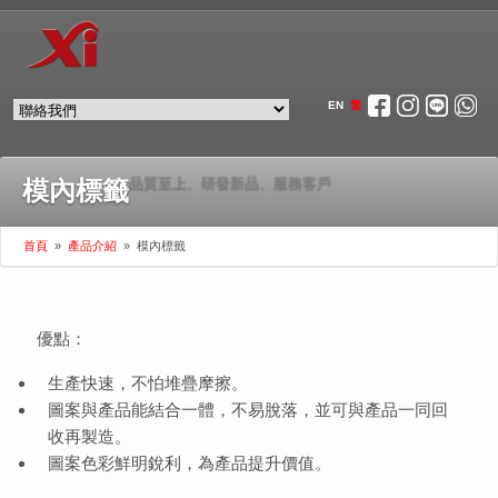
EN
繁
品質至上、研發新品、服務客戶
模內標籤
首頁
»
產品介紹
»
模內標籤
優點：
生產快速，不怕堆疊摩擦。
圖案與產品能結合一體，不易脫落，並可與產品一同回
收再製造。
圖案色彩鮮明銳利，為產品提升價值。