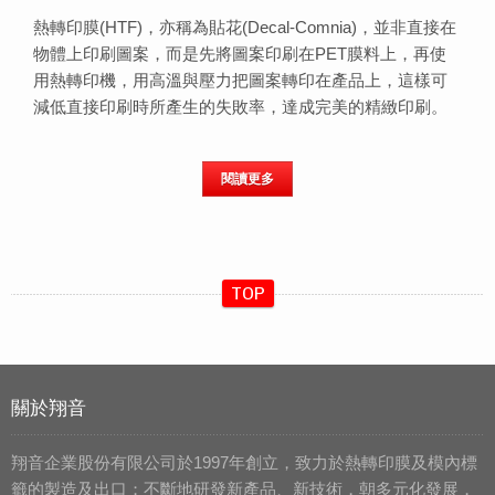
熱轉印膜(HTF)，亦稱為貼花(Decal-Comnia)，並非直接在
物體上印刷圖案，而是先將圖案印刷在PET膜料上，再使
用熱轉印機，用高溫與壓力把圖案轉印在產品上，這樣可
減低直接印刷時所產生的失敗率，達成完美的精緻印刷。
閱讀更多
TOP
關於翔音
翔音企業股份有限公司於1997年創立，致力於熱轉印膜及模內標
籤的製造及出口；不斷地研發新產品、新技術，朝多元化發展，